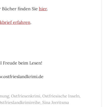
r Bücher finden Sie
hier
.
kbrief erfahren
.
l Freude beim Lesen!
.ostfrieslandkrimi.de
inung
,
Ostfriesenkrimi
,
Ostfriesische Inseln
,
stfrieslandkrimireihe
,
Sina Jorritsma