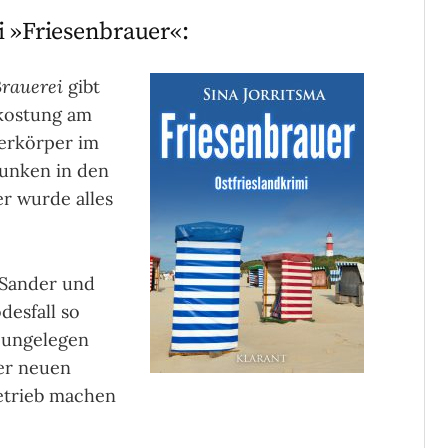
i »Friesenbrauer«:
rauerei
gibt
rkostung am
erkörper im
runken in den
r wurde alles
 Sander und
desfall so
 ungelegen
der neuen
etrieb machen