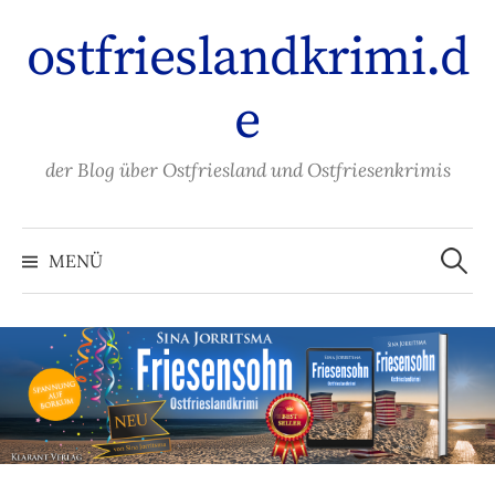
Zum
ostfrieslandkrimi.d
Inhalt
überspringen
e
der Blog über Ostfriesland und Ostfriesenkrimis
Suche
nach:
MENÜ