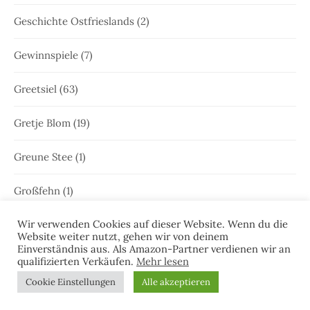
Geschichte Ostfrieslands
(2)
Gewinnspiele
(7)
Greetsiel
(63)
Gretje Blom
(19)
Greune Stee
(1)
Großfehn
(1)
Wir verwenden Cookies auf dieser Website. Wenn du die
Gulfhaus
(1)
Website weiter nutzt, gehen wir von deinem
Einverständnis aus. Als Amazon-Partner verdienen wir an
Hammrich
(1)
qualifizierten Verkäufen.
Mehr lesen
Cookie Einstellungen
Alle akzeptieren
Hans-Rainer Riekers
(8)