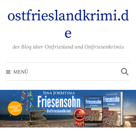
Zum
ostfrieslandkrimi.d
Inhalt
überspringen
e
der Blog über Ostfriesland und Ostfriesenkrimis
Suche
nach:
MENÜ