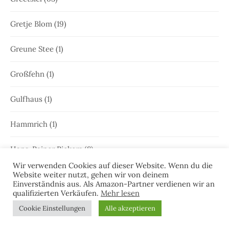
Gretje Blom
(19)
Greune Stee
(1)
Großfehn
(1)
Gulfhaus
(1)
Hammrich
(1)
Hans-Rainer Riekers
(8)
Wir verwenden Cookies auf dieser Website. Wenn du die
Harlesiel
(9)
Website weiter nutzt, gehen wir von deinem
Einverständnis aus. Als Amazon-Partner verdienen wir an
qualifizierten Verkäufen.
Mehr lesen
Hauke Holjansen
(5)
Cookie Einstellungen
Alle akzeptieren
Hedda Böttcher
(23)