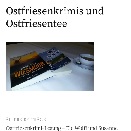
Ostfriesenkrimis und
Ostfriesentee
ÄLTERE BEITRÄGE
Beitragsnavigation
Ostfriesenkrimi-Lesung – Ele Wolff und Susanne