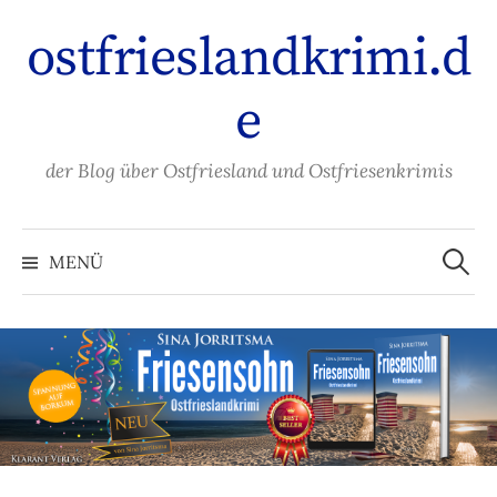
Zum
ostfrieslandkrimi.d
Inhalt
überspringen
e
der Blog über Ostfriesland und Ostfriesenkrimis
Suche
nach:
MENÜ